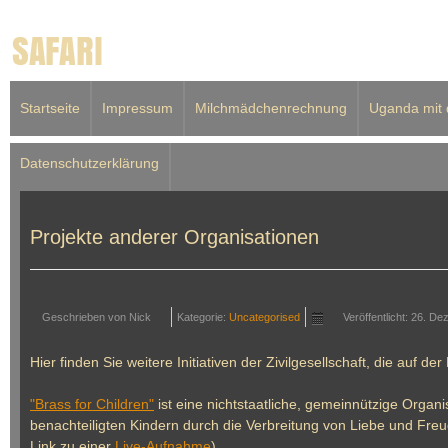
Startseite
Impressum
Milchmädchenrechnung
Uganda mit 
Datenschutzerklärung
Projekte anderer Organisationen
Geschrieben von
Nick
Kategorie:
Uncategorised
Veröffentlicht: 26. D
Hier finden Sie weitere Initiativen der Zivilgesellschaft, die auf 
"Brass for Children"
ist eine nichtstaatliche, gemeinnützige Orga
benachteiligten Kindern durch die Verbreitung von Liebe und Freu
Link zu einer
Live-Aufnahme
).